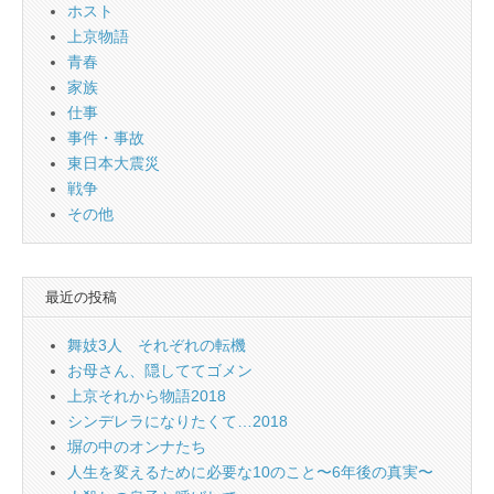
ホスト
上京物語
青春
家族
仕事
事件・事故
東日本大震災
戦争
その他
最近の投稿
舞妓3人 それぞれの転機
お母さん、隠しててゴメン
上京それから物語2018
シンデレラになりたくて…2018
塀の中のオンナたち
人生を変えるために必要な10のこと〜6年後の真実〜