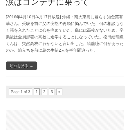
涙はコンテナに乗って
[2016年4月10日/4月17日放送] 沖縄・南大東島に暮らす知念芙有
華さん。受験を前に父の突然の再婚に悩んでいた。何の相談もな
く籍を入れたことに心を痛めていた。島には高校がないため、卒
業後は全員那覇の高校に進学することになっていた。松田絵龍瞳
くんは、突然高校に行かないと言い出した。絵龍瞳に何があった
のか、旅立ちを前に島の生徒2人を半年間追った。
動画を見る →
Page 1 of 3
1
2
3
»