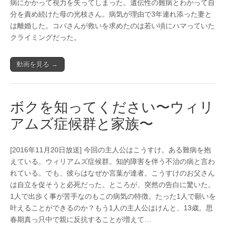
病にかかって視力を失ってしまった。遺伝性の難病とわかって自
分を責め続けた母の光枝さん。病気が理由で3年連れ添った妻と
は離婚した。コバさんが救いを求めたのは若い頃にハマっていた
クライミングだった。
動画を見る →
ボクを知ってください〜ウィリ
アムズ症候群と家族〜
[2016年11月20日放送] 今回の主人公はこうすけ。ある難病を抱
えている。ウィリアムズ症候群。知的障害を伴う不治の病と言わ
れている。でも、彼らはなぜか言葉が達者。こうすけのお父さん
は自立を促そうと必死だった。ところが、突然の告白に驚いた。
1人で出歩く事が苦手なのもこの病気の特徴。たった1人で願いを
叶えることができるのか？もう1人の主人公はけんと、13歳。思
春期真っ只中で親に反抗することが増えて…