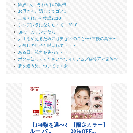
舞妓3人 それぞれの転機
お母さん、隠しててゴメン
上京それから物語2018
シンデレラになりたくて…2018
塀の中のオンナたち
人生を変えるために必要な10のこと〜6年後の真実〜
人殺しの息子と呼ばれて・・・
ある日、視力を失って・・・
ボクを知ってください〜ウィリアムズ症候群と家族〜
夢を追う男、ついてゆく女