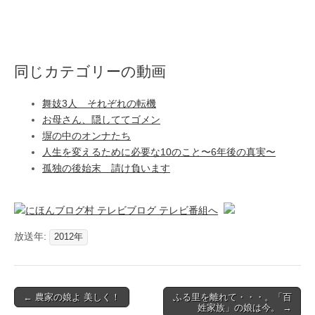
同じカテゴリーの動画
舞妓3人 それぞれの転機
お母さん、隠しててゴメン
塀の中のオンナたち
人生を変えるために必要な10のこと〜6年後の真実〜
孤独の後始末 請け負います
放送年:
2012年
Post
← 農家の娘よ 美しく！
ふる里を離れて・・・。「百
姓家族」の娘は今。 →
navigation