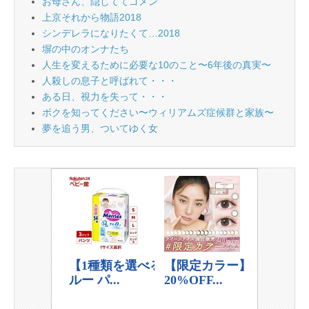
お母さん、隠しててゴメン
上京それから物語2018
シンデレラになりたくて…2018
塀の中のオンナたち
人生を変えるために必要な10のこと〜6年後の真実〜
人殺しの息子と呼ばれて・・・
ある日、視力を失って・・・
ボクを知ってください〜ウィリアムズ症候群と家族〜
夢を追う男、ついてゆく女