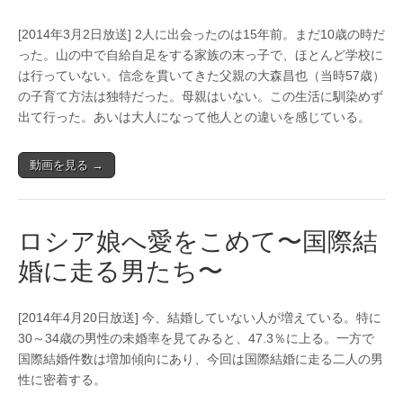
[2014年3月2日放送] 2人に出会ったのは15年前。まだ10歳の時だ
った。山の中で自給自足をする家族の末っ子で、ほとんど学校に
は行っていない。信念を貫いてきた父親の大森昌也（当時57歳）
の子育て方法は独特だった。母親はいない。この生活に馴染めず
出て行った。あいは大人になって他人との違いを感じている。
動画を見る →
ロシア娘へ愛をこめて〜国際結
婚に走る男たち〜
[2014年4月20日放送] 今、結婚していない人が増えている。特に
30～34歳の男性の未婚率を見てみると、47.3％に上る。一方で
国際結婚件数は増加傾向にあり、今回は国際結婚に走る二人の男
性に密着する。