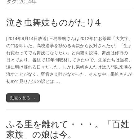
タグ: 2014年
泣き虫舞妓ものがたり4
[2014年9月14日放送] 三島果帆さんは2012年にお茶屋「大文字」
の門を叩いた。高校進学を勧める両親から反対されたが、「生ま
れ変わってでも舞妓になりたい」と両親を説得。舞妓は修行の
日々であり、番組で10年間取材してきた中で、先輩たちは当初、
涙に明け暮れる日々だった。しかし果帆さんだけは入門以来涙を
流すことがなく、弱音さえ吐かなかった。そんな中、果帆さんが
初めて見せた涙の訳とは…。
動画を見る →
ふる里を離れて・・・。「百姓
家族」の娘は今。