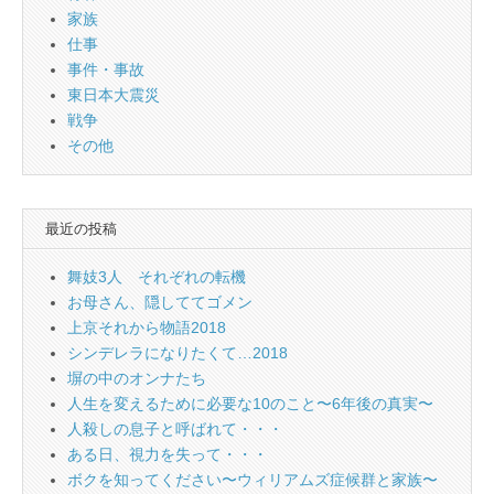
家族
仕事
事件・事故
東日本大震災
戦争
その他
最近の投稿
舞妓3人 それぞれの転機
お母さん、隠しててゴメン
上京それから物語2018
シンデレラになりたくて…2018
塀の中のオンナたち
人生を変えるために必要な10のこと〜6年後の真実〜
人殺しの息子と呼ばれて・・・
ある日、視力を失って・・・
ボクを知ってください〜ウィリアムズ症候群と家族〜