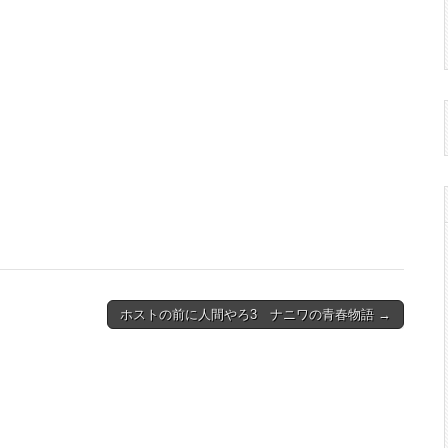
ホストの前に人間やろ3 ナニワの青春物語 →