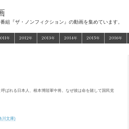
画
ー番組『ザ・ノンフィクション』の動画を集めています。
011年
2012年
2013年
2014年
2015年
2016年
と呼ばれる日本人、根本博陸軍中将。なぜ彼は命を賭して国民党
。
角川文庫)