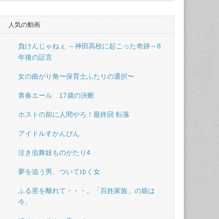
人気の動画
負けんじゃねぇ ～神田高校に起こった奇跡～8
年後の証言
女の曲がり角〜保育士ふたりの選択〜
青春エール 17歳の決断
ホストの前に人間やろ！最終回 転落
アイドルすかんぴん
泣き虫舞妓ものがたり4
夢を追う男、ついてゆく女
ふる里を離れて・・・。「百姓家族」の娘は
今。