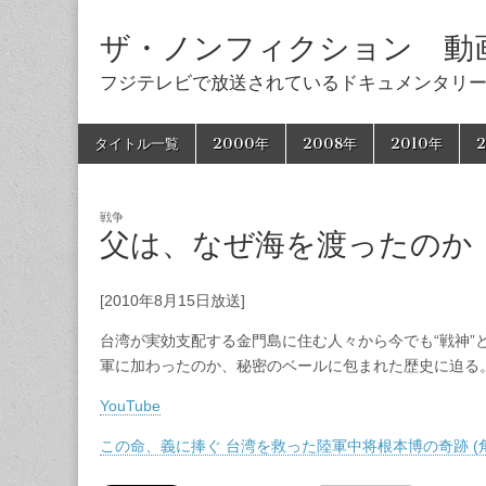
ザ・ノンフィクション 動
フジテレビで放送されているドキュメンタリ
Skip
Main
タイトル一覧
2000年
2008年
2010年
2
to
menu
content
戦争
父は、なぜ海を渡ったのか
[2010年8月15日放送]
台湾が実効支配する金門島に住む人々から今でも“戦神”
軍に加わったのか、秘密のベールに包まれた歴史に迫る
YouTube
この命、義に捧ぐ 台湾を救った陸軍中将根本博の奇跡 (