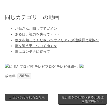
同じカテゴリーの動画
お母さん、隠しててゴメン
ある日、視力を失って・・・
ボクを知ってください〜ウィリアムズ症候群と家族〜
夢を追う男、ついてゆく女
涙はコンテナに乗って
放送年:
2016年
Post
← 追いつめられる女たち
愛と涙をのせて〜ある北海道
家族の8年〜 →
navigation